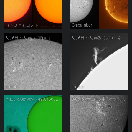
（＾０＾）コメト
Chibamber
8月6日の太陽①（西面 ）
8月6日の太陽②（プロミネン北東縁 ）
toritori
toritori
昨日の活動領域 4498,4500：2026/08/05
8/6朝の太陽(Hα中心付近、4498、4502付近)