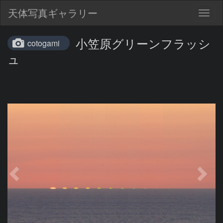
天体写真ギャラリー
Togg
navig
小笠原グリーンフラッシ
cotogami
ュ