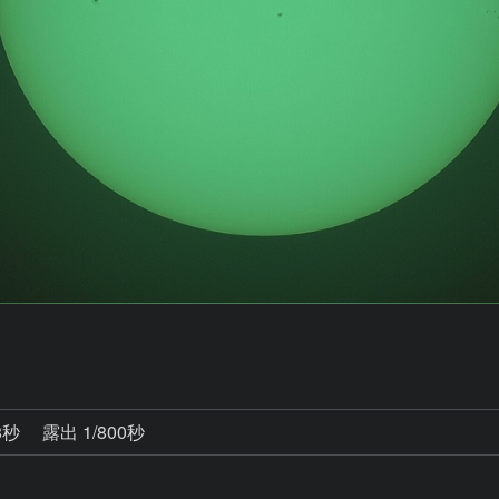
8秒
露出 1/800秒