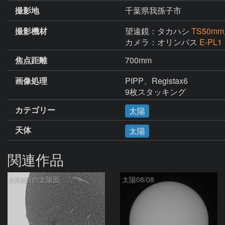
撮影地
千葉県我孫子市
撮影機材
望遠鏡：タカハシ
TS50
カメラ：オリンパス
E-PL1
焦点距離
700mm
画像処理
PIPP、Registax6

9枚スタッキング
カテゴリー
太陽
天体
太陽
関連作品
8月8日の太陽面
太陽08/08