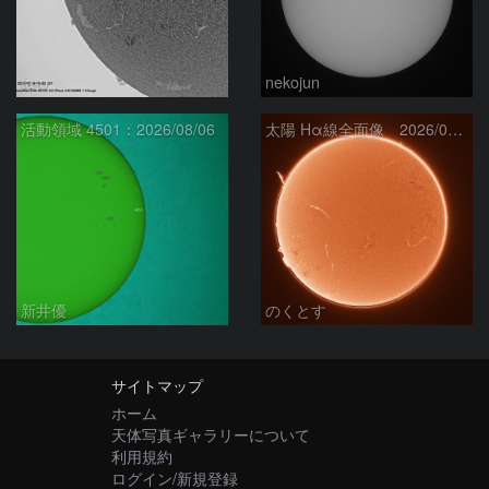
ta-o
nekojun
活動領域 4501：2026/08/06
太陽 Hα線全面像 2026/08/07
新井優
のくとす
サイトマップ
ホーム
天体写真ギャラリーについて
利用規約
ログイン/新規登録