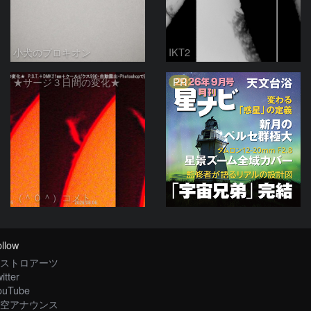
小犬のプロキオン
IKT2
PR
★サージ３日間の変化★
（＾０＾）コメト
llow
ストロアーツ
itter
ouTube
空アナウンス