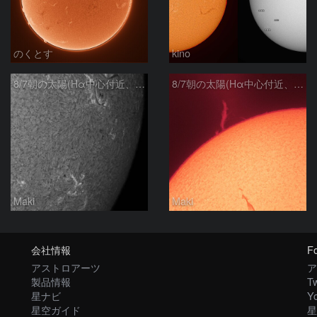
のくとす
kino
8/7朝の太陽(Hα中心付近、4498、4502付近)
8/7朝の太陽(Hα中心付近、プロミネンス)
Maki
Maki
会社情報
Fo
アストロアーツ
ア
製品情報
Tw
星ナビ
Y
星空ガイド
星