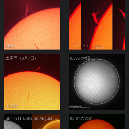
Maki
（＾０＾）コメト
太陽面（8月7日）
8/07の太陽
山田昇
ハム太
Sun in H-alpha on August 7, 2026
08/07の太陽