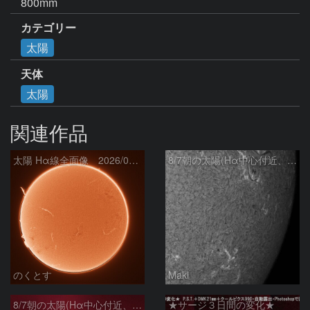
800mm
カテゴリー
太陽
天体
太陽
関連作品
太陽 Hα線全面像 2026/08/07
8/7朝の太陽(Hα中心付近、4498、4502付近)
のくとす
Maki
8/7朝の太陽(Hα中心付近、プロミネンス)
★サージ３日間の変化★