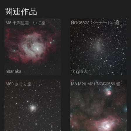
関連作品
M8 干潟星雲 いて座
NGC6822 バーナードの銀河 いて座
hltanaka
化石職人
M80 さそり座
M8 M20 M21 NGC6559 猫の手星雲 いて座