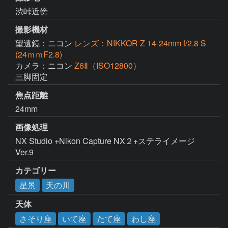
渋峠近傍
撮影機材
望遠鏡：ニコン
レンズ：NIKKOR Z 14-24mm f/2.8 S
(24ｍｍF2.8)
カメラ：ニコン
Z6Ⅱ（ISO12800）
三脚固定
焦点距離
24mm
画像処理
NX Studio +Nikon Capture NX２+ステライメージ
Ver.9
カテゴリー
星景
天の川
天体
さそり座
いて座
たて座
わし座