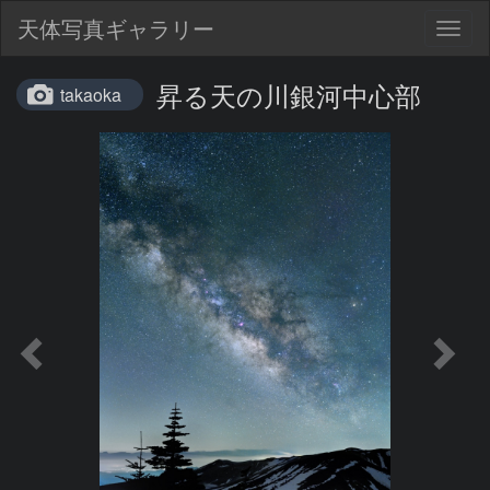
天体写真ギャラリー
Togg
navig
昇る天の川銀河中心部
takaoka