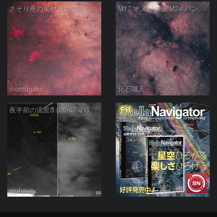
さそり座の尾付近の空域 260718
M17 オメガ星雲 M24 バンビの横顔 いて座
momonako
化石職人
PR
夜半前の流星S (26-07-21)
alphavir