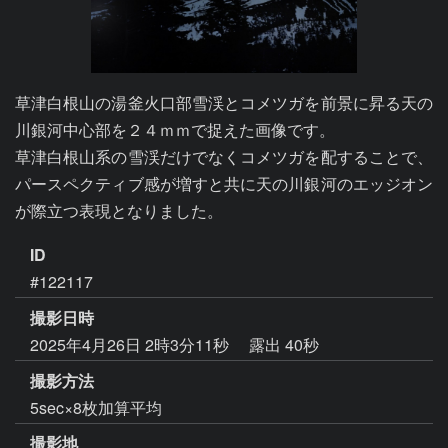
草津白根山の湯釜火口部雪渓とコメツガを前景に昇る天の
川銀河中心部を２４ｍｍで捉えた画像です。

草津白根山系の雪渓だけでなくコメツガを配することで、
パースペクティブ感が増すと共に天の川銀河のエッジオン
が際立つ表現となりました。
ID
#122117
撮影日時
2025年4月26日 2時3分11秒
露出 40秒
撮影方法
5sec×8枚加算平均
撮影地