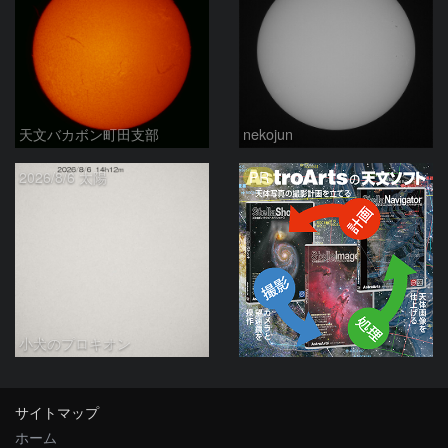
天文バカボン町田支部
nekojun
PR
2026/8/6 太陽
小犬のプロキオン
サイトマップ
ホーム