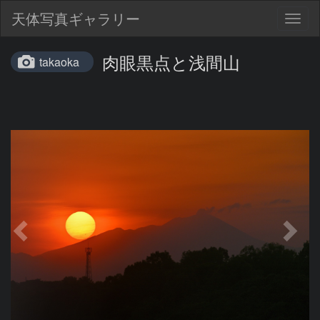
天体写真ギャラリー
Togg
navig
肉眼黒点と浅間山
takaoka