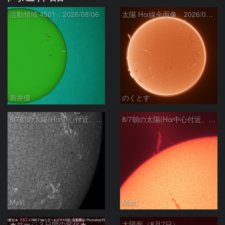
活動領域 4501：2026/08/06
太陽 Hα線全面像 2026/08/07
新井優
のくとす
8/7朝の太陽(Hα中心付近、4498、4502付近)
8/7朝の太陽(Hα中心付近、プロミネンス)
Maki
Maki
★サージ３日間の変化★
太陽面（8月7日）