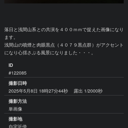
落日と浅間山系との共演を４００ｍｍで捉えた画像になり
ます。

浅間山の噴煙と肉眼黒点（４０７９黒点群）がアクセント
になり心揺さぶる風景になりました・・・。
ID
#122085
撮影日時
2025年5月8日 18時27分44秒
露出 1/2000秒
撮影方法
単画像
撮影地
自宅近傍