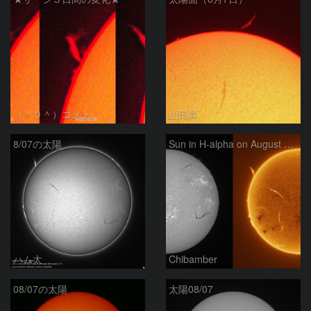
（＾０＾）コメト
山田昇
8/07の太陽
Sun in H-alpha on August 7, 2026
ハム太
Chibamber
08/07の太陽
太陽08/07