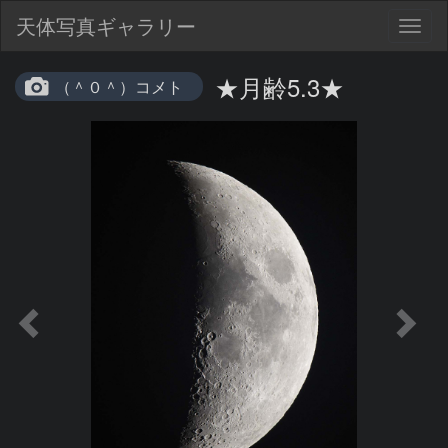
天体写真ギャラリー
Togg
navig
★月齢5.3★
（＾０＾）コメト