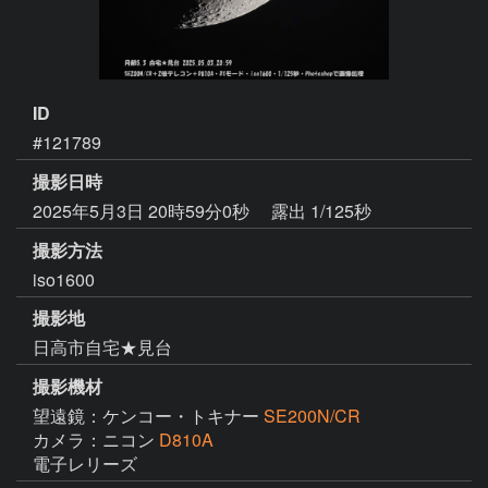
ID
#121789
撮影日時
2025年5月3日 20時59分0秒
露出 1/125秒
撮影方法
iso1600
撮影地
日高市自宅★見台
撮影機材
望遠鏡：ケンコー・トキナー
SE200N/CR
カメラ：ニコン
D810A
電子レリーズ