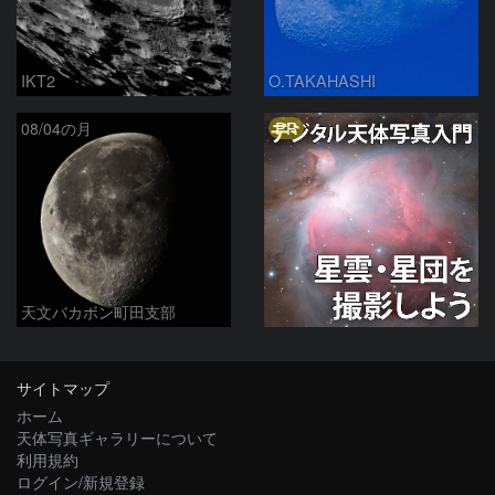
IKT2
O.TAKAHASHI
PR
08/04の月
天文バカボン町田支部
サイトマップ
ホーム
天体写真ギャラリーについて
利用規約
ログイン/新規登録