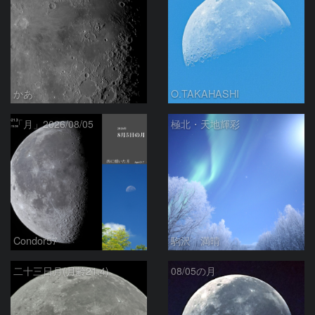
かあ
O.TAKAHASHI
「月」2026/08/05
極北・天地輝彩
Condor57
駒沢 満晴
二十三日月(月齢21.4)
08/05の月