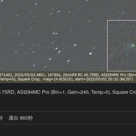
.75RD, ASI294MC Pro (Bin=1, Gain=240, Temp=0), Square Cro
6秒
露出 960秒