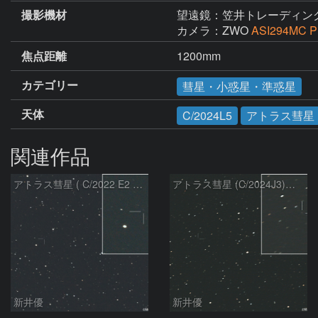
撮影機材
望遠鏡：笠井トレーディン
カメラ：ZWO
ASI294MC P
焦点距離
1200mm
カテゴリー
彗星・小惑星・準惑星
天体
C/2024L5
アトラス彗星
関連作品
アトラス彗星 ( C/2022 E2 )：2026/07/27
アトラス彗星 (C/2024J3)：2026/07/26
新井優
新井優