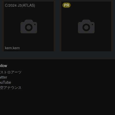
PR
C/2024 J3(ATLAS)
kem.kem
llow
ストロアーツ
itter
ouTube
空アナウンス