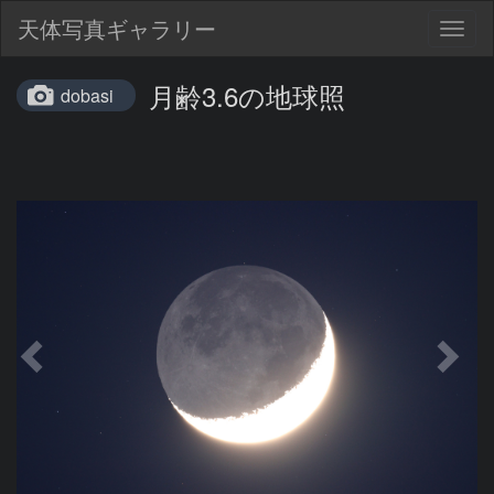
天体写真ギャラリー
Togg
navig
月齢3.6の地球照
dobasi