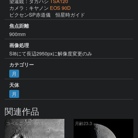
望遠鏡：タカハシ
TSA120
カメラ：キヤノン
EOS 90D
ビクセンSP赤道儀　恒星時ガイド
焦点距離
900mm
画像処理
SI8にて長辺2950pxに解像度変更のみ
カテゴリー
月
天体
月
関連作品
コペルニクス、カルパチア山脈付近
月齢23.3