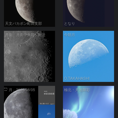
天文バカボン町田支部
となり
月面「月面中央部」附近
今朝月
かあ
O.TAKAHASHI
「月」2026/08/05
極北・天地輝彩