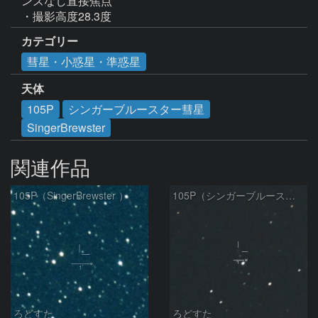
ンズなし直接焦点

・撮影高度28.3度
カテゴリー
彗星・小惑星・準惑星
天体
105P
シンガーブルースター彗星
SingerBrewster
関連作品
105P（SingerBrewster ）
105P（シンガーブルースター彗星）
ろどすた
ろどすた