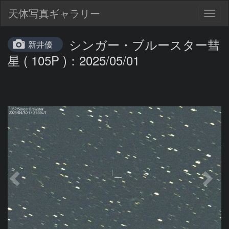
天体写真ギャラリー
Togg
navig
シンガー・ブルースター彗
新井優
星 ( 105P )：2025/05/01