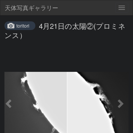
天体写真ギャラリー
Togg
navig
4月21日の太陽②(プロミネ
toritori
ンス）