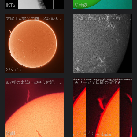
IKT2
新井優
太陽 Hα線全面像 2026/08/07
8/7朝の太陽(Hα中心付近、4498、4502付近)
のくとす
Maki
8/7朝の太陽(Hα中心付近、プロミネンス)
★サージ３日間の変化★
Maki
（＾０＾）コメト