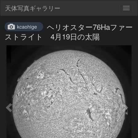
天体写真ギャラリー
Togg
navig
ヘリオスター76Haファー
kcaohige
ストライト 4月19日の太陽