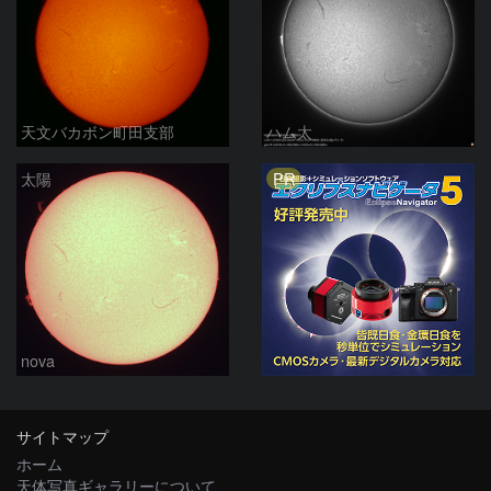
天文バカボン町田支部
ハム太
PR
太陽
nova
サイトマップ
ホーム
天体写真ギャラリーについて