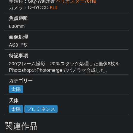
望遠鏡：Sky-Watcher
ヘリオスター76Ha
カメラ：QHYCCD
5LⅡ
焦点距離
630mm
画像処理
AS3  PS
特記事項
200フレーム撮影　20％スタック処理した画像6枚を
カテゴリー
太陽
天体
太陽
プロミネンス
関連作品