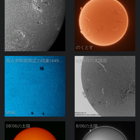
Maki
のくとす
黒点半暗部周辺の現象(4498、4502付近)8/6
8月6日の太陽面
Maki
ta-o
08/06の太陽
8/06の太陽