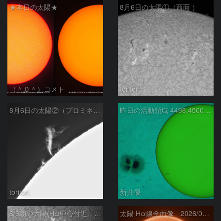
★本日の太陽★
8月6日の太陽①（西面 ）
（＾０＾）コメト
toritori
8月6日の太陽②（プロミネン北東縁 ）
昨日の活動領域 4498,4500：2026/08/05
toritori
新井優
8/6朝の太陽(Hα中心付近、4498、4502付近)
太陽 Hα線全面像 2026/08/06