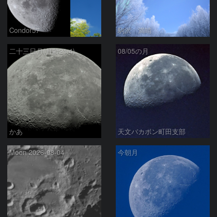
Condor57
駒沢 満晴
二十三日月(月齢21.4)
08/05の月
かあ
天文バカボン町田支部
Moon 2026-08-04
今朝月