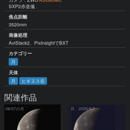
SXP2赤道儀
焦点距離
3520mm
画像処理
AviStack2、PixInsightでBXT
カテゴリー
月
天体
月
ヒギヌス谷
関連作品
08/07の月
月、2026/8/7