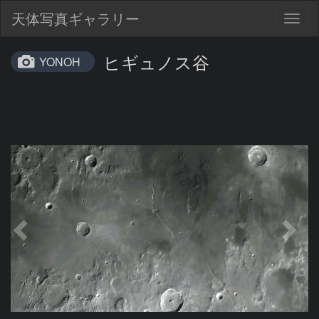
天体写真ギャラリー
Togg
navig
ヒギュノス谷
YONOH