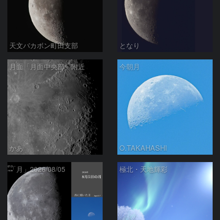
天文バカボン町田支部
となり
月面「月面中央部」附近
今朝月
かあ
O.TAKAHASHI
「月」2026/08/05
極北・天地輝彩