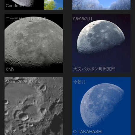
Condor57
駒沢 満晴
二十三日月(月齢21.4)
08/05の月
かあ
天文バカボン町田支部
Moon 2026-08-04
今朝月
IKT2
O.TAKAHASHI