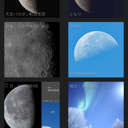
天文バカボン町田支部
となり
月面「月面中央部」附近
今朝月
かあ
O.TAKAHASHI
「月」2026/08/05
極北・天地輝彩