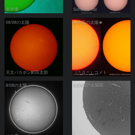
新井優
Sorachu-hai
08/08の太陽
★本日の太陽★
天文バカボン町田支部
（＾０＾）コメト
8/08の太陽
8月8日の太陽面
ハム太
ta-o