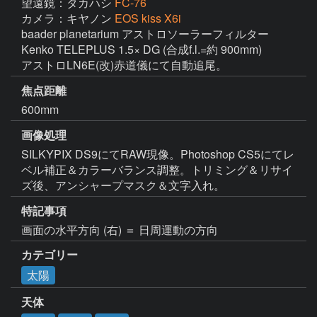
望遠鏡：タカハシ
FC-76
カメラ：キヤノン
EOS kiss X6i
baader planetarium アストロソーラーフィルター

Kenko TELEPLUS 1.5× DG (合成f.l.=約 900mm)

アストロLN6E(改)赤道儀にて自動追尾。
焦点距離
600mm
画像処理
SILKYPIX DS9にてRAW現像。Photoshop CS5にてレ
ベル補正＆カラーバランス調整。トリミング＆リサイ
特記事項
画面の水平方向 (右) ＝ 日周運動の方向
カテゴリー
太陽
天体