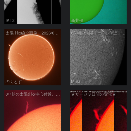
IKT2
新井優
太陽 Hα線全面像 2026/08/07
8/7朝の太陽(Hα中心付近、4498、4502付近)
のくとす
Maki
8/7朝の太陽(Hα中心付近、プロミネンス)
★サージ３日間の変化★