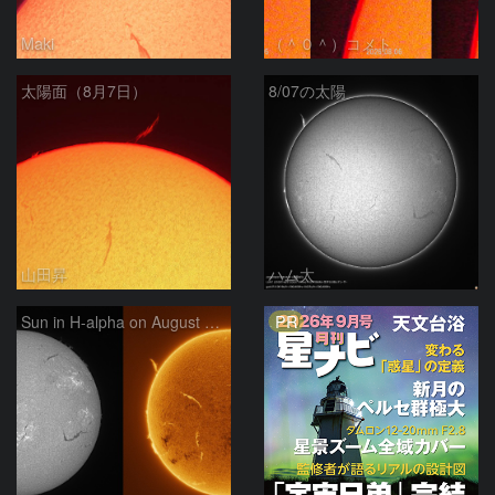
Maki
（＾０＾）コメト
太陽面（8月7日）
8/07の太陽
山田昇
ハム太
PR
Sun in H-alpha on August 7, 2026