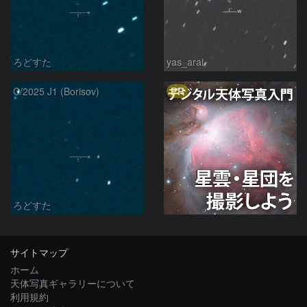
ろどすた
yas_arai
PR
C/2025 J1 (Borisov)
ろどすた
サイトマップ
ホーム
天体写真ギャラリーについて
利用規約