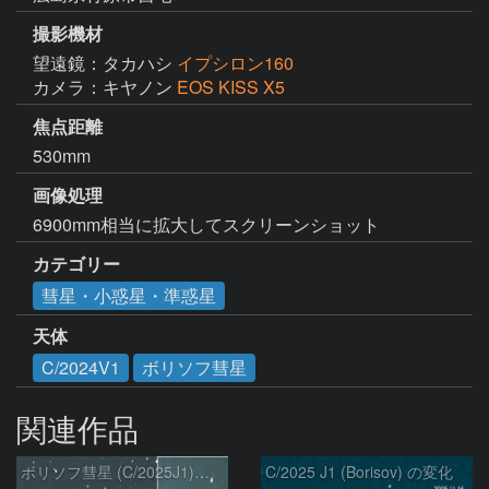
撮影機材
望遠鏡：タカハシ
イプシロン160
カメラ：キヤノン
EOS KISS X5
焦点距離
530mm
画像処理
6900mm相当に拡大してスクリーンショット
カテゴリー
彗星・小惑星・準惑星
天体
C/2024V1
ボリソフ彗星
関連作品
ボリソフ彗星 (C/2025J1)：2026/03/17
C/2025 J1 (Borisov) の変化