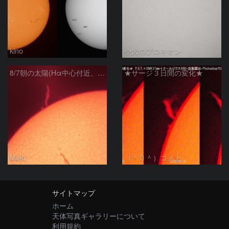
kino
小犬のプロキオン
8/7朝の太陽(Hα中心付近、プロミネンス)
★サージ３日間の変化★
Maki
（＾０＾）コメト
サイトマップ
ホーム
天体写真ギャラリーについて
利用規約