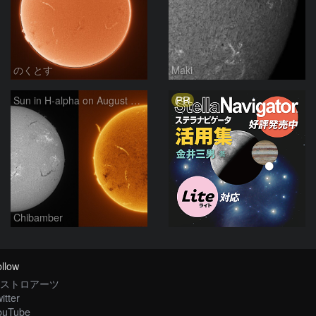
のくとす
Maki
PR
Sun in H-alpha on August 7, 2026
Chibamber
llow
ストロアーツ
itter
ouTube