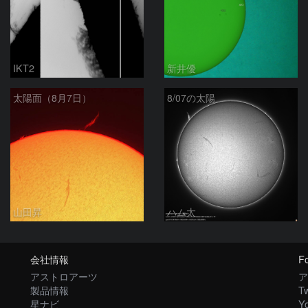
IKT2
新井優
太陽面（8月7日）
8/07の太陽
山田昇
ハム太
会社情報
Fo
アストロアーツ
ア
製品情報
Tw
星ナビ
Y