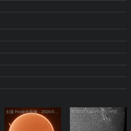
太陽 Hα線全面像 2026/08/07
8/7朝の太陽(Hα中心付近、4498、4502付近)