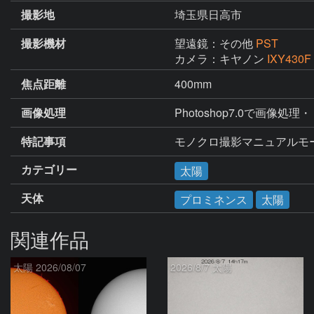
撮影地
埼玉県日高市
撮影機材
望遠鏡：その他
PST
カメラ：キヤノン
IXY430F
焦点距離
400mm
画像処理
Photoshop7.0で画像処
特記事項
モノクロ撮影マニュアルモ
カテゴリー
太陽
天体
プロミネンス
太陽
関連作品
太陽 2026/08/07
2026/8/7 太陽