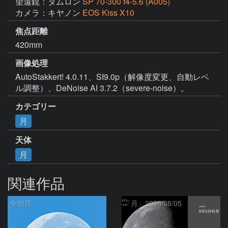
望遠鏡：タムロン
SP 70-300 f4-5.6 (A005)
カメラ：キヤノン
EOS Kiss X10
焦点距離
420mm
画像処理
AutoStakkert! 4.0.11、SI9.0p（解像度変更、自動レベ
ル調整）、DeNoise AI 3.7.2（severe-noise）。
カテゴリー
月
天体
月
関連作品
今朝月
「月」2026/08/05