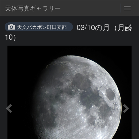
天体写真ギャラリー
Togg
navig
03/10の月（月齢
天文バカボン町田支部
10）