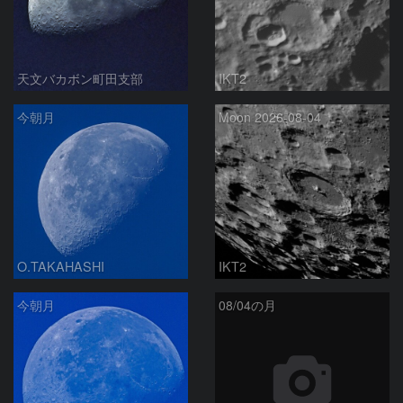
天文バカボン町田支部
IKT2
今朝月
Moon 2026-08-04
O.TAKAHASHI
IKT2
今朝月
08/04の月