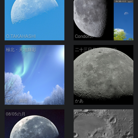
O.TAKAHASHI
Condor57
極北・天地輝彩
二十三日月(月齢21.4)
駒沢 満晴
かあ
08/05の月
Moon 2026-08-04