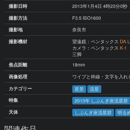
撮影日時
2013年1月4日 4時23分0秒
撮影方法
F3.5 ISO1600
撮影地
奈良市
撮影機材
望遠鏡：ペンタックス
DA 
カメラ：ペンタックス
K-1
三脚
焦点距離
18mm
画像処理
ワイプと枠線・文字を入れ
カテゴリー
星景
流星
特集
2013年 しぶんぎ座流星群
天体
しぶんぎ座流星群
明る
関連作品