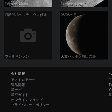
DunkelerMond
DunkelerMond
月齢23.3のフラマウロ付近
08/08の月
ウィルキンソン
天文バカボン町田支部
会社情報
Fo
アストロアーツ
ア
製品情報
Tw
星ナビ
Y
星空ガイド
星
オンラインショップ
プライバシー・ポリシー