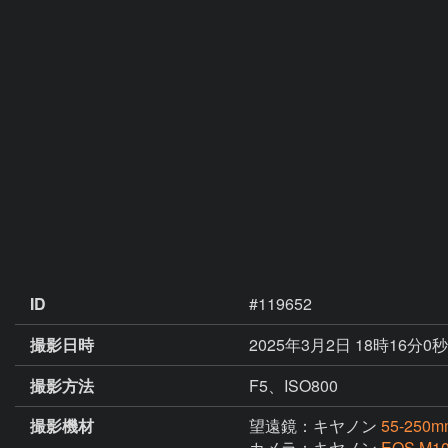
ID
#119652
撮影日時
2025年3月2日 18時16分0
撮影方法
F5、ISO800
撮影機材
望遠鏡：キヤノン
55-250m
カメラ：キヤノン
EOS M1