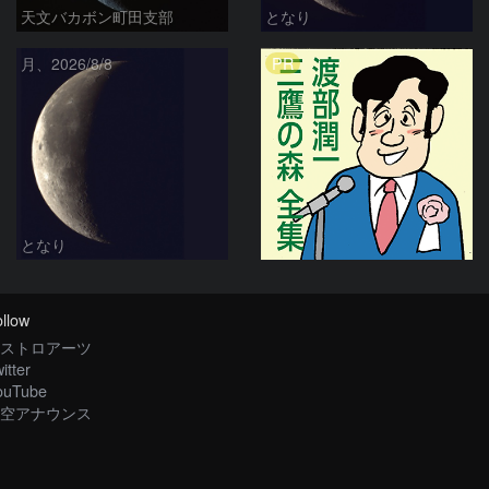
天文バカボン町田支部
となり
PR
月、2026/8/8
となり
llow
ストロアーツ
itter
ouTube
空アナウンス