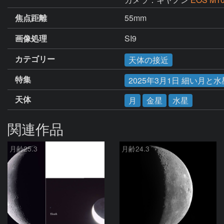
焦点距離
55mm
画像処理
SI9
カテゴリー
天体の接近
特集
2025年3月1日 細い月
天体
月
金星
水星
関連作品
月齢25.3
月齢24.3