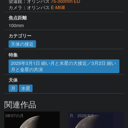
望遠鏡：オリンパス
75-300mm ED
カメラ：オリンパス
E-M5Ⅲ
焦点距離
100mm
カテゴリー
天体の接近
特集
2025年3月1日 細い月と水星の大接近／3月2日 細い
月と金星の共演
天体
月
水星
関連作品
08/07の月
月、2026/8/7