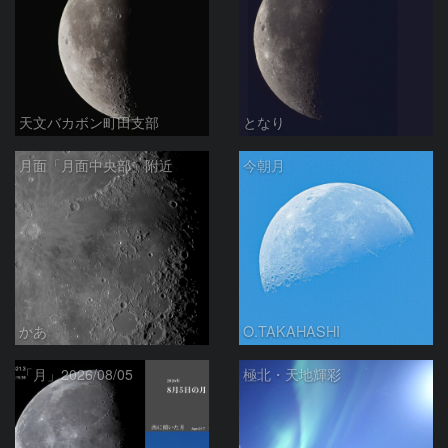
天文バカボン町田支部
となり
月面「月面中央部」附近
今朝月
かあ
O.TAKAHASHI
「月」2026/08/05
極北・天地輝彩