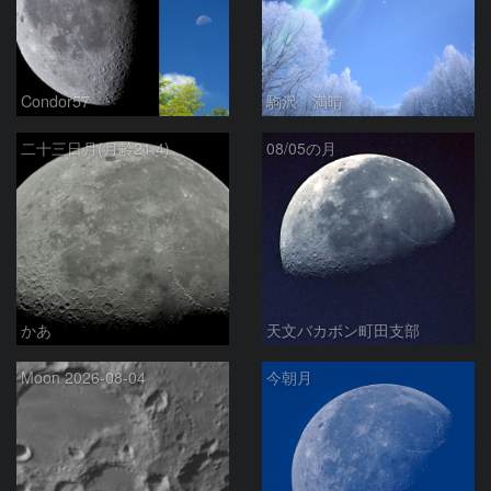
Condor57
駒沢 満晴
二十三日月(月齢21.4)
08/05の月
かあ
天文バカボン町田支部
Moon 2026-08-04
今朝月