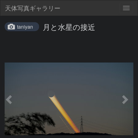
天体写真ギャラリー
Togg
navig
月と水星の接近
taniyan