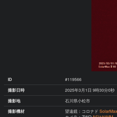
ID
#119566
撮影日時
2025年3月1日 9時30分0秒
撮影地
石川県小松市
撮影機材
望遠鏡：コロナド
SolarM
カメラ：ZWO
ASI183MM