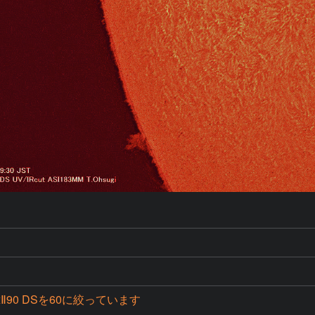
axⅡ90 DSを60に絞っています