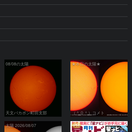
08/08の太陽
★本日の太陽★
天文バカボン町田支部
（＾０＾）コメト
PR
太陽 2026/08/07