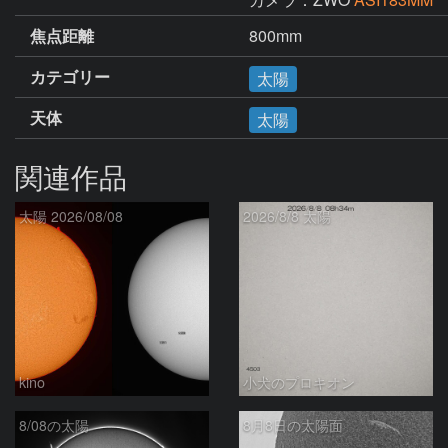
焦点距離
800mm
カテゴリー
太陽
天体
太陽
関連作品
太陽 2026/08/08
2026/8/8 太陽
kino
小犬のプロキオン
8/08の太陽
8月8日の太陽面