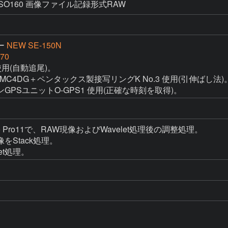
ISO160 画像ファイル記録形式RAW
ー
NEW SE-150N
70
用(自動追尾)。

C4DG＋ペンタックス製接写リングK No.3 使用(引伸ばし法)。
PSユニットO-GPS1 使用(正確な時刻を取得)。
Studio Pro11で、RAW現像およびWavelet処理後の調整処理。

画像をStack処理。

elet処理。