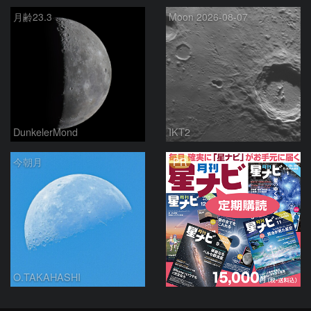
月齢23.3
Moon 2026-08-07
DunkelerMond
IKT2
PR
今朝月
O.TAKAHASHI