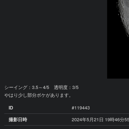
シーイング：3.5～4/5　透明度：3/5

ID
#119443
撮影日時
2024年5月21日 19時46分5