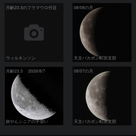
月齢23.3のフラマウロ付近
08/08の月
ウィルキンソン
天文バカボン町田支部
月齢23.3 2026/8/7
08/07の月
政やんシニアの手習い
天文バカボン町田支部