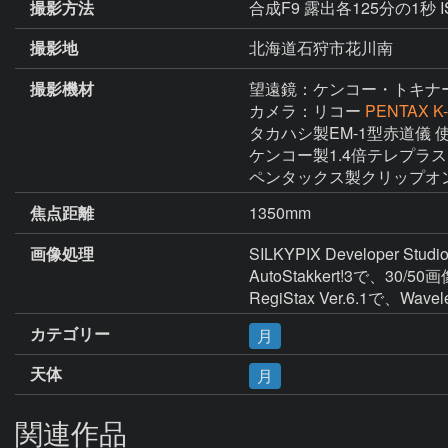
撮影方法
合成F9 露出各125分の1秒 
撮影地
北海道石狩市花川南
撮影機材
望遠鏡：ケンコー・トキナ
カメラ：リコー
PENTAX K-
タカハシ製EM-1型赤道儀 使
ケンコー製1.4倍テレプラスM
ペンタックス製クリップオンG
焦点距離
1350mm
画像処理
SILKYPIX Developer 
AutoStakkert!3で、30/50
RegiStax Ver.6.1で、Wav
カテゴリー
月
天体
月
関連作品