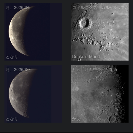
月、2026/8/8
コペルニクス、カルパチア山脈付近
となり
DunkelerMond
月、2026/8/7
月面「月面中央部」附近
となり
かあ