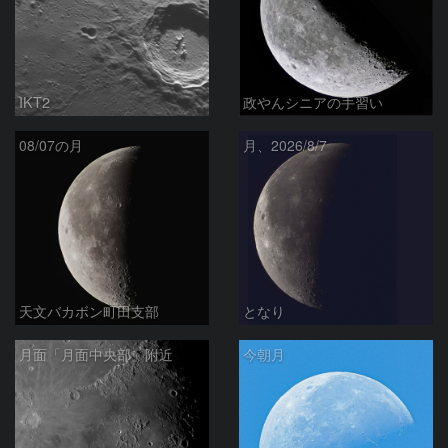
IKT2
政やんシニアの手習い
08/07の月
月、2026/8/7
天文バカボン町田支部
となり
月面「月面中央部」附近
今朝月