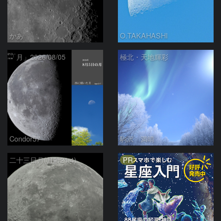
かあ
O.TAKAHASHI
「月」2026/08/05
極北・天地輝彩
Condor57
駒沢 満晴
PR
二十三日月(月齢21.4)