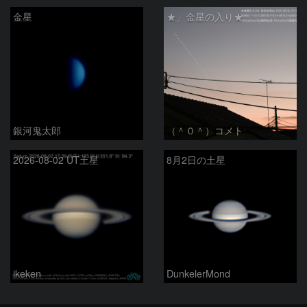
金星
★」金星の入り★
銀河鬼太郎
（＾０＾）コメト
2026-08-02 UT土星
8月2日の土星
ikeken
DunkelerMond