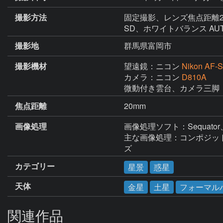
撮影方法
固定撮影、レンズ焦点距離20mm
SD、ホワイトバラ
撮影地
群馬県富岡市
撮影機材
望遠鏡：ニコン
Nikon AF-
カメラ：ニコン
D810A
微動付き雲台、カメラ三脚
焦点距離
20mm
画像処理
画像処理ソフト：Sequator、ステラ
主な画像処理：コンポジット
ズ　　　　　　　　
カテゴリー
星景
惑星
天体
金星
土星
フォーマル
関連作品