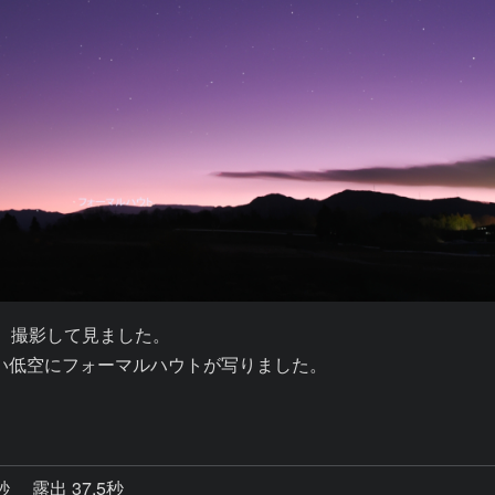
、撮影して見ました。

い低空にフォーマルハウトが写りました。

7秒
露出 37.5秒