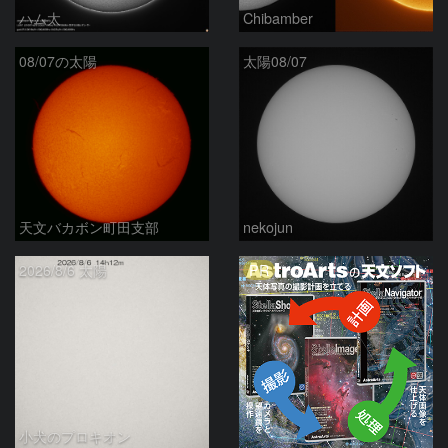
ハム太
Chibamber
08/07の太陽
太陽08/07
天文バカボン町田支部
nekojun
PR
2026/8/6 太陽
小犬のプロキオン