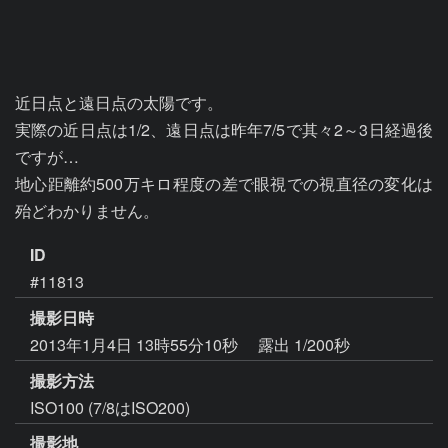
近日点と遠日点の太陽です。

実際の近日点は1/2、遠日点は昨年7/5で其々2～3日経過後
ですが…

地心距離約500万キロ程度の差で眼視での視直径の変化は
殆どわかりません。
ID
#11813
撮影日時
2013年1月4日 13時55分10秒
露出 1/200秒
撮影方法
ISO100 (7/8はISO200)
撮影地