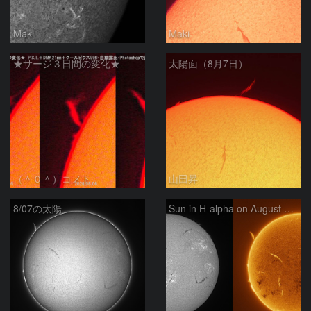
Maki
Maki
★サージ３日間の変化★
太陽面（8月7日）
（＾０＾）コメト
山田昇
8/07の太陽
Sun in H-alpha on August 7, 2026