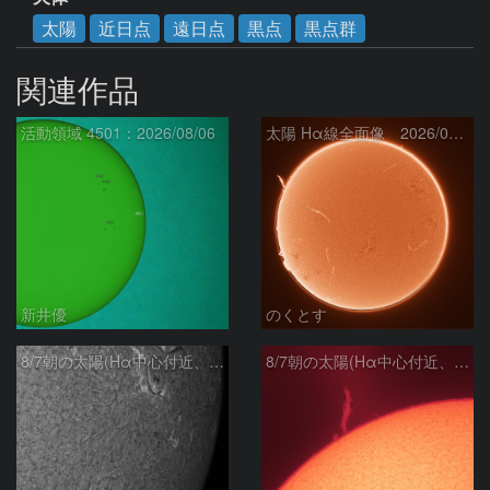
太陽
近日点
遠日点
黒点
黒点群
関連作品
活動領域 4501：2026/08/06
太陽 Hα線全面像 2026/08/07
新井優
のくとす
8/7朝の太陽(Hα中心付近、4498、4502付近)
8/7朝の太陽(Hα中心付近、プロミネンス)