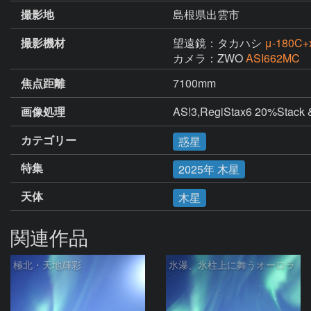
撮影地
島根県出雲市
撮影機材
望遠鏡：タカハシ
μ-180C
カメラ：ZWO
ASI662MC
焦点距離
7100mm
画像処理
AS!3,RegiStax6 20%Stack
カテゴリー
惑星
特集
2025年 木星
天体
木星
関連作品
極北・天地輝彩
氷瀑、氷柱上に舞うオーロラ