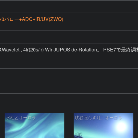
+x3バロー+ADC+IR/UV(ZWO)
 &Wavelet , 4fr(20s/fr) WinJUPOS de-Rotation。 PSE7で最終
氷柱とオーロラ
峡谷照らす月、オーロラ