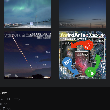
駒沢 満晴
Morimoto
PR
夕空の月と金星・木星・水星の接近 2026/6/18
豊田 敏
llow
ストロアーツ
itter
ouTube