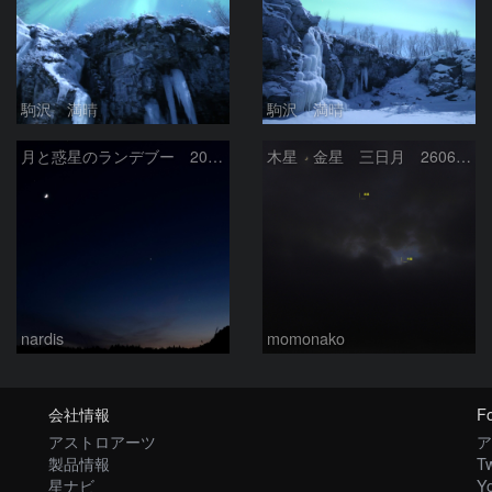
駒沢 満晴
駒沢 満晴
月と惑星のランデブー 2026/06/19
木星 金星 三日月 260618
nardis
momonako
会社情報
Fo
アストロアーツ
ア
製品情報
Tw
星ナビ
Y