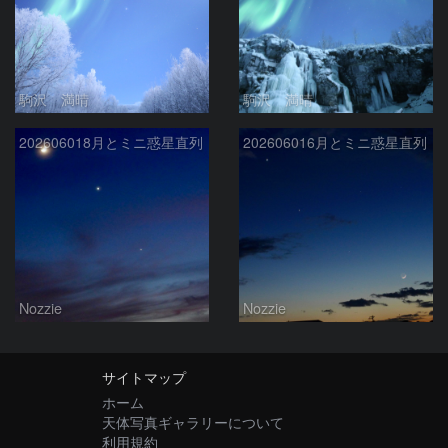
駒沢 満晴
駒沢 満晴
202606018月とミニ惑星直列
202606016月とミニ惑星直列
Nozzie
Nozzie
サイトマップ
ホーム
天体写真ギャラリーについて
利用規約