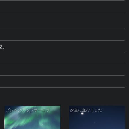
調整。
ブレイクアップオーロラ
夕空に並びました