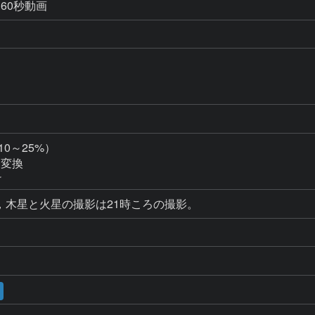
) 60秒動画
10～25%）

変換

け
秒，木星と火星の撮影は21時ころの撮影。