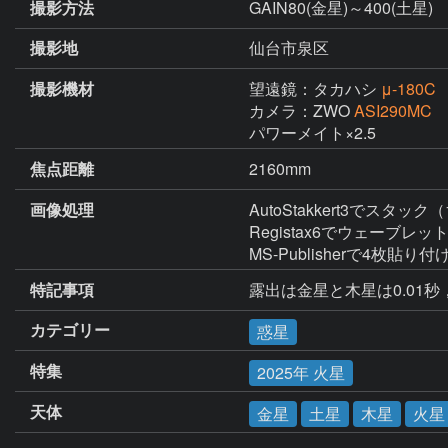
撮影方法
GAIN80(金星)～400(土星
撮影地
仙台市泉区
撮影機材
望遠鏡：タカハシ
μ-180C
カメラ：ZWO
ASI290MC
パワーメイト×2.5
焦点距離
2160mm
画像処理
AutoStakkert3でスタック（
Registax6でウェーブレット
MS-Publisherで4枚貼り付
特記事項
露出は金星と木星は0.01
カテゴリー
惑星
特集
2025年 火星
天体
金星
土星
木星
火星