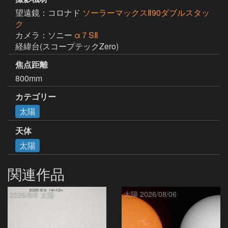
望遠鏡：コロナド
ソーラーマックスⅡ90ダブルスタッ
ク
カメラ：ソニー
α７SⅡ
経緯台(スコープテックZero)
焦点距離
800mm
カテゴリー
太陽
天体
太陽
関連作品
2026/8/6 太陽
太陽 2026/08/06