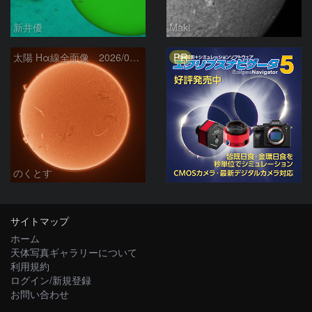
新井優
Maki
PR
太陽 Hα線全面像 2026/08/06
のくとす
サイトマップ
ホーム
天体写真ギャラリーについて
利用規約
ログイン/新規登録
お問い合わせ