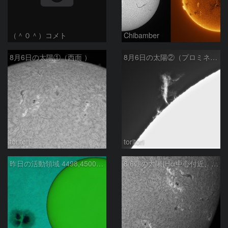
（＾０＾）コメト
Chibamber
8月6日の太陽①（西面 ）
8月6日の太陽②（プロミネン北東縁 ）
toritori
toritori
昨日の活動領域 4498,4500：2026/08/05
8/6朝の太陽(Hα中心付近、4498、4502付近)