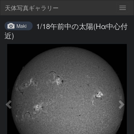
天体写真ギャラリー
Togg
navig
1/18午前中の太陽(Hα中心付
Maki
近)