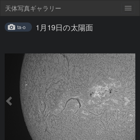
天体写真ギャラリー
Togg
navig
1月19日の太陽面
ta-o