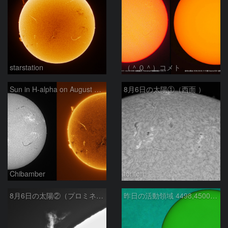
starstation
（＾０＾）コメト
Sun in H-alpha on August 6, 2026
8月6日の太陽①（西面 ）
Chibamber
toritori
8月6日の太陽②（プロミネン北東縁 ）
昨日の活動領域 4498,4500：2026/08/05