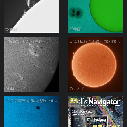
toritori
新井優
8/6朝の太陽(Hα中心付近、4498、4502付近)
太陽 Hα線全面像 2026/08/06
Maki
のくとす
PR
黒点半暗部周辺の現象(4498、4502付近)8/6