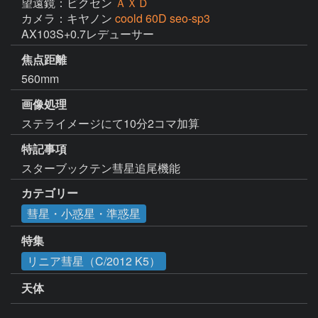
望遠鏡：ビクセン
ＡＸＤ
カメラ：キヤノン
coold 60D seo-sp3
AX103S+0.7レデューサー
焦点距離
560mm
画像処理
ステライメージにて10分2コマ加算
特記事項
スターブックテン彗星追尾機能
カテゴリー
彗星・小惑星・準惑星
特集
リニア彗星（C/2012 K5）
天体