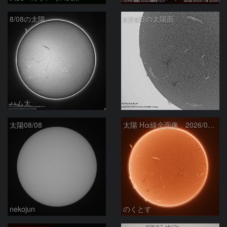
8/08の太陽
8月8日の太陽面
ハム太
ta-o
太陽08/08
太陽 Hα線全面像 2026/08/08
nekojun
のくとす