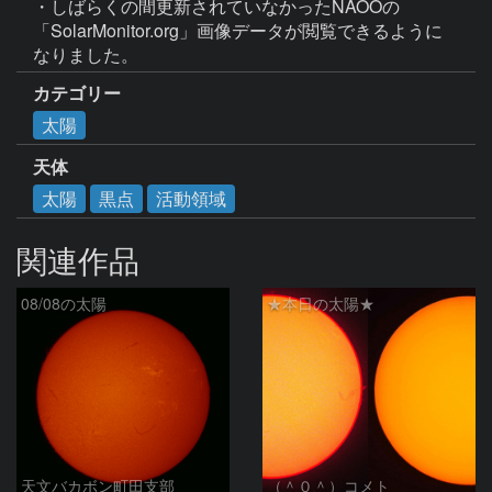
・しばらくの間更新されていなかったNAOOの
「SolarMonitor.org」画像データが閲覧できるように
なりました。
カテゴリー
太陽
天体
太陽
黒点
活動領域
関連作品
08/08の太陽
★本日の太陽★
天文バカボン町田支部
（＾０＾）コメト