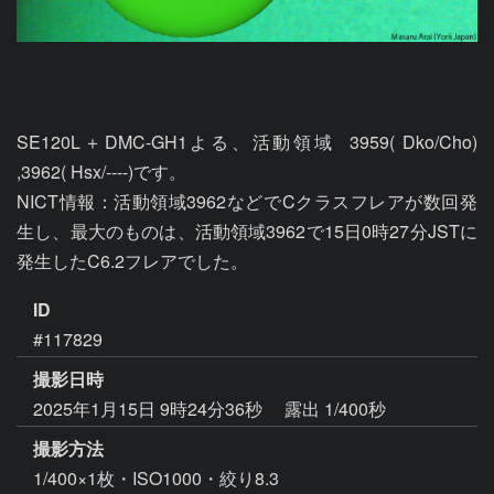
SE120L＋DMC-GH1よる、活動領域  3959( Dko/Cho) 
,3962( Hsx/----)です。

NICT情報：活動領域3962などでCクラスフレアが数回発
生し、最大のものは、活動領域3962で15日0時27分JSTに
発生したC6.2フレアでした。
ID
#117829
撮影日時
2025年1月15日 9時24分36秒
露出 1/400秒
撮影方法
1/400×1枚・ISO1000・絞り8.3