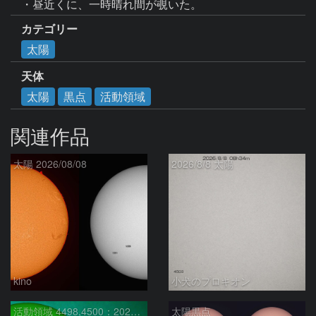
・昼近くに、一時晴れ間が覗いた。
カテゴリー
太陽
天体
太陽
黒点
活動領域
関連作品
太陽 2026/08/08
2026/8/8 太陽
kino
小犬のプロキオン
活動領域 4498,4500：2026/08/08
太陽黒点