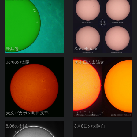
新井優
Sorachu-hai
08/08の太陽
★本日の太陽★
天文バカボン町田支部
（＾０＾）コメト
8/08の太陽
8月8日の太陽面