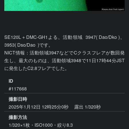
SE120L＋DMC-GH1よる、活動領域  3947( Dao/Dko )、
3953( Dso/Dao  )です。

NICT情報：活動領域3947などでCクラスフレアが数回発
生し、最大のものは、活動領域3948で11日17時44分JST
ID
#117668
撮影日時
2025年1月12日 12時25分0秒
露出 1/320秒
撮影方法
1/320×1枚・ISO1000・絞り8.3