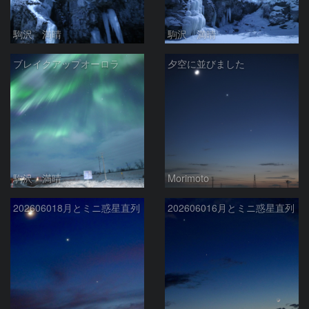
駒沢 満晴
駒沢 満晴
ブレイクアップオーロラ
夕空に並びました
駒沢 満晴
Morimoto
202606018月とミニ惑星直列
202606016月とミニ惑星直列