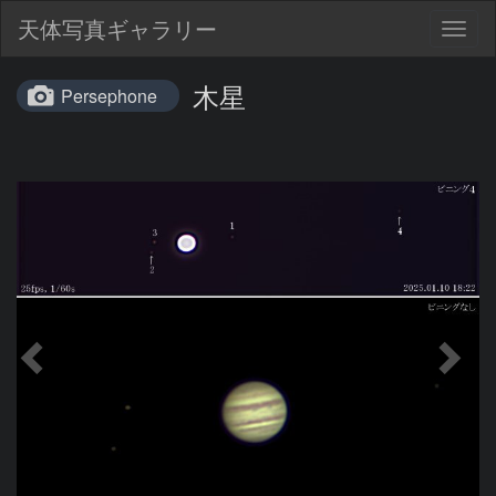
天体写真ギャラリー
Togg
navig
木星
Persephone