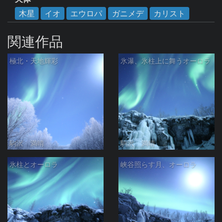
木星
イオ
エウロパ
ガニメデ
カリスト
関連作品
極北・天地輝彩
氷瀑、氷柱上に舞うオーロラ
駒沢 満晴
駒沢 満晴
氷柱とオーロラ
峡谷照らす月、オーロラ