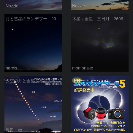
Nozzie
Nozzie
月と惑星のランデブー 2026/06/19
木星 金星 三日月 260618
nardis
momonako
PR
夕空の月と金星・木星・水星の接近 2026/6/18
豊田 敏