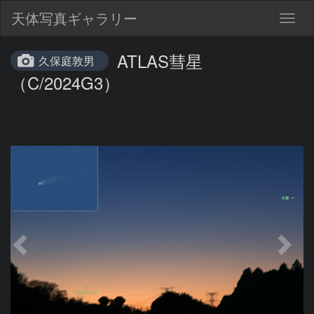
天体写真ギャラリー
Togg
navig
ATLAS彗星
久保庭敦男
（C/2024G3）