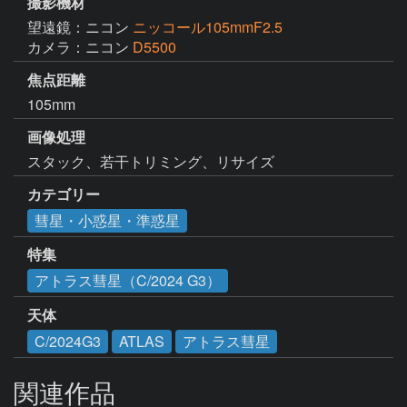
撮影機材
望遠鏡：ニコン
ニッコール105mmF2.5
カメラ：ニコン
D5500
焦点距離
105mm
画像処理
スタック、若干トリミング、リサイズ
カテゴリー
彗星・小惑星・準惑星
特集
アトラス彗星（C/2024 G3）
天体
C/2024G3
ATLAS
アトラス彗星
関連作品