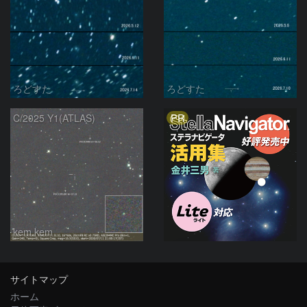
ろどすた
ろどすた
PR
C/2025 Y1(ATLAS)
kem.kem
サイトマップ
ホーム