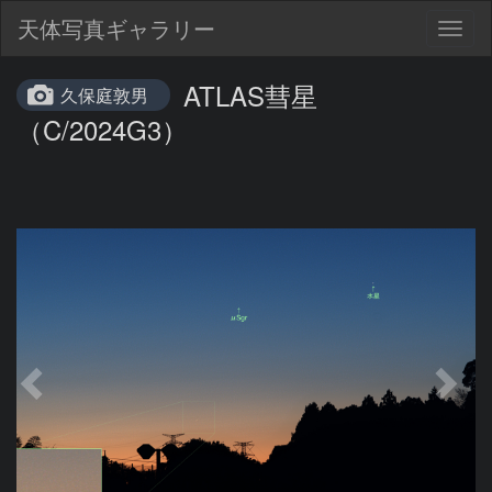
天体写真ギャラリー
Togg
navig
ATLAS彗星
久保庭敦男
（C/2024G3）