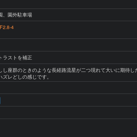
園、園外駐車場
F2.8-4
トラストを補正
しし座群のときのような長経路流星が二つ現れて大いに期待した
ハズレどしの感じです。