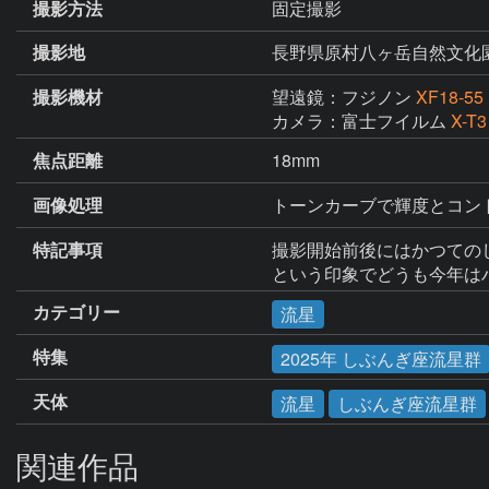
撮影方法
固定撮影
撮影地
長野県原村八ヶ岳自然文化
撮影機材
望遠鏡：フジノン
XF18-55 
カメラ：富士フイルム
X-T3
焦点距離
18mm
画像処理
トーンカーブで輝度とコン
特記事項
撮影開始前後にはかつての
という印象でどうも今年は
カテゴリー
流星
特集
2025年 しぶんぎ座流星群
天体
流星
しぶんぎ座流星群
関連作品