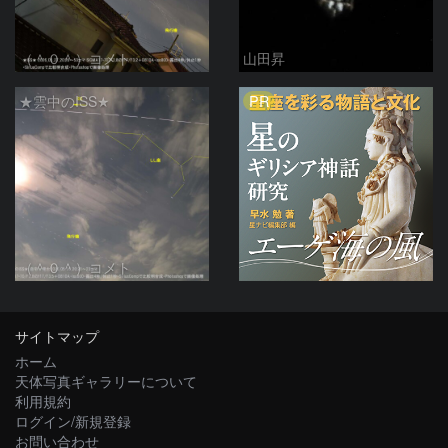
（＾０＾）コメト
山田昇
PR
★雲中のISS★
（＾０＾）コメト
サイトマップ
ホーム
天体写真ギャラリーについて
利用規約
ログイン/新規登録
お問い合わせ