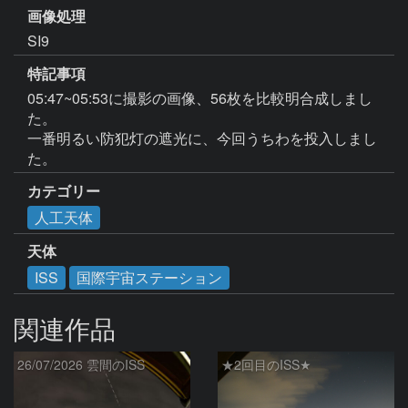
画像処理
SI9
特記事項
05:47~05:53に撮影の画像、56枚を比較明合成しまし
た。

一番明るい防犯灯の遮光に、今回うちわを投入しまし
た。
カテゴリー
人工天体
天体
ISS
国際宇宙ステーション
関連作品
26/07/2026 雲間のISS
★2回目のISS★