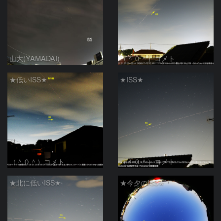
山大(YAMADAI)
（＾０＾）コメト
★低いISS★
★ISS★
（＾０＾）コメト
（＾０＾）コメト
★北に低いISS★
★今夕のISS★