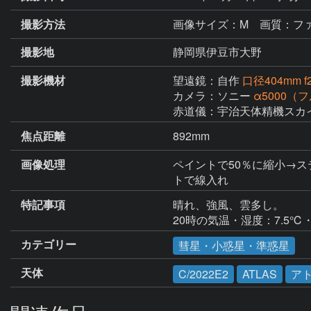
撮影方法
画像サイズ：M 画質：ファ
撮影地
静岡県伊豆市大野
撮影機材
望遠鏡：自作
口径404mm 
カメラ：ソニー
α5000
赤道儀：宇治天体精機スカ
焦点距離
892mm
画像処理
ペイントで50％に縮小→ス
トで線入れ
特記事項
晴れ、強風、雲多し。

20時の気温・湿度：7.5℃・
カテゴリー
彗星・小惑星・準惑星
天体
C/2022E2
ATLAS
ア