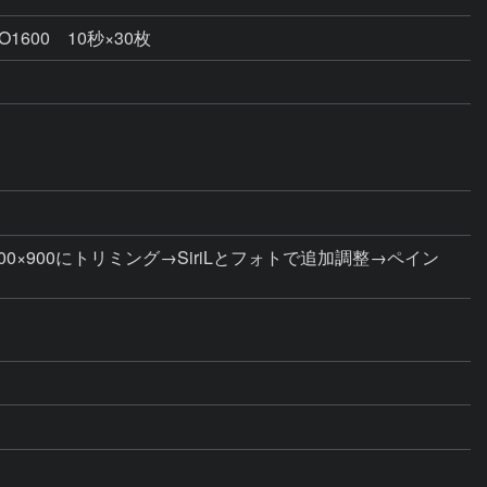
00 10秒×30枚
×900にトリミング→SiriLとフォトで追加調整→ペイン