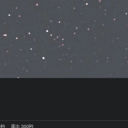
9秒
露出 300秒