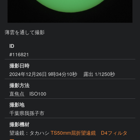
薄雲を通して撮影
ID
#116821
撮影日時
2024年12月26日 9時34分10秒
露出 1/1250秒
撮影方法
直焦点 ISO100
撮影地
千葉県我孫子市
撮影機材
望遠鏡：タカハシ
TS50mm屈折望遠鏡 D4フィルタ
ー