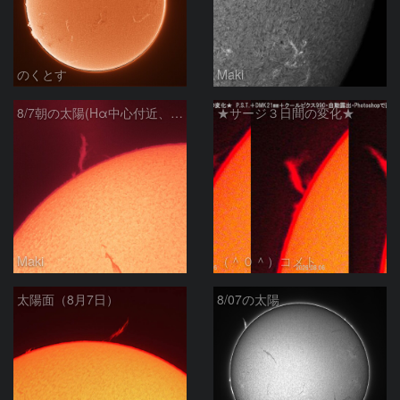
のくとす
Maki
8/7朝の太陽(Hα中心付近、プロミネンス)
★サージ３日間の変化★
Maki
（＾０＾）コメト
太陽面（8月7日）
8/07の太陽