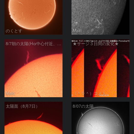
のくとす
Maki
8/7朝の太陽(Hα中心付近、プロミネンス)
★サージ３日間の変化★
Maki
（＾０＾）コメト
太陽面（8月7日）
8/07の太陽