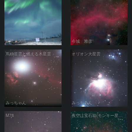
駒沢 満晴
今城 雅彦
馬頭星雲と燃える木星雲
オリオン大星雲
みっちゃん
みっちゃん
M78
夜空は宝石箱(モンキー星雲 NGC2174) Seestar50