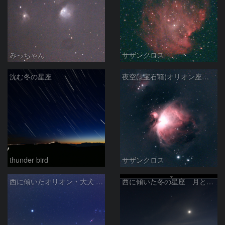
みっちゃん
サザンクロス
沈む冬の星座
夜空は宝石箱(オリオン座大星雲 M42) Seestar50
thunder bird
サザンクロス
西に傾いたオリオン・大犬 (2026/04/21)
西に傾いた冬の星座 月と金星＆木星