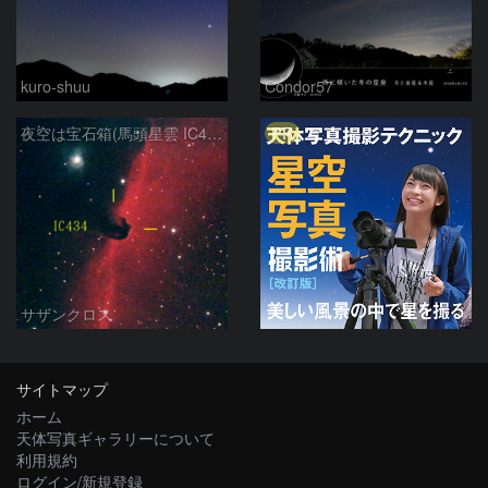
kuro-shuu
Condor57
PR
夜空は宝石箱(馬頭星雲 IC434) Seestar50
サザンクロス
サイトマップ
ホーム
天体写真ギャラリーについて
利用規約
ログイン/新規登録