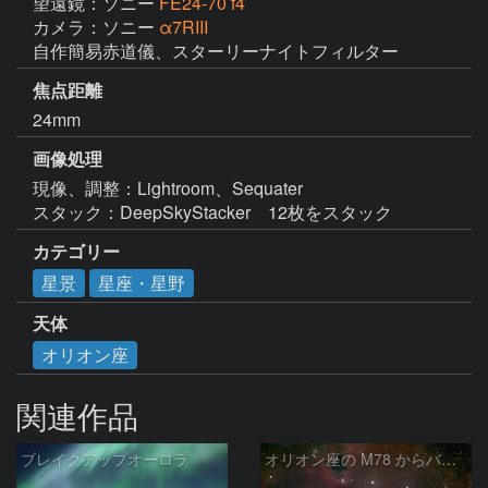
望遠鏡：ソニー
FE24-70 f4
カメラ：ソニー
α7RIII
自作簡易赤道儀、スターリーナイトフィルター
焦点距離
24mm
画像処理
現像、調整：Lightroom、Sequater

スタック：DeepSkyStacker　12枚をスタック
カテゴリー
星景
星座・星野
天体
オリオン座
関連作品
ブレイクアップオーロラ
オリオン座の M78 からバーナードループをまたいで LDN1622あたり