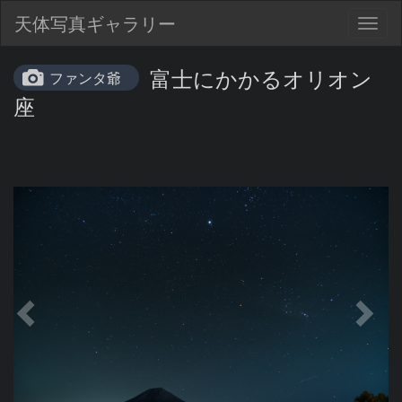
天体写真ギャラリー
Togg
navig
富士にかかるオリオン
ファンタ爺
座