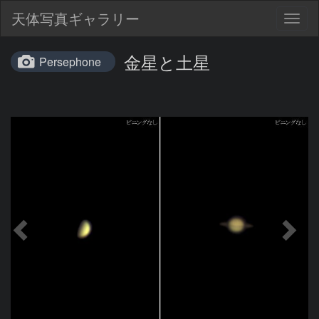
天体写真ギャラリー
Togg
navig
金星と土星
Persephone