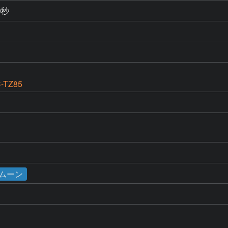
0秒
-TZ85
ドムーン