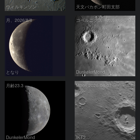
ウィルキンソン
天文バカボン町田支部
月、2026/8/8
コペルニクス、カルパチア山脈付近
となり
DunkelerMond
月齢23.3
Moon 2026-08-07
DunkelerMond
IKT2