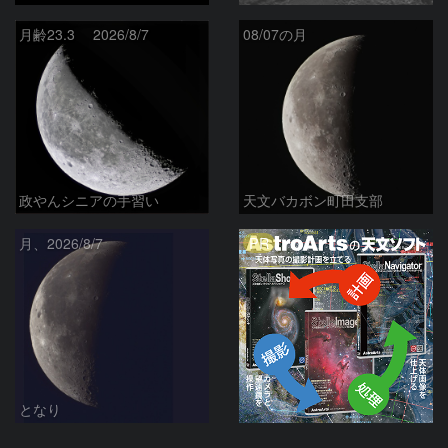
月齢23.3 2026/8/7
08/07の月
政やんシニアの手習い
天文バカボン町田支部
PR
月、2026/8/7
となり