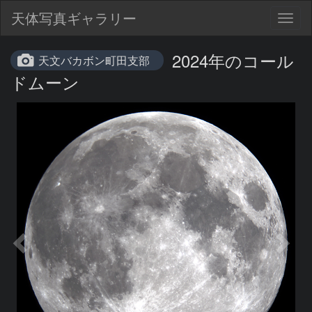
天体写真ギャラリー
Togg
navig
2024年のコール
天文バカボン町田支部
ドムーン