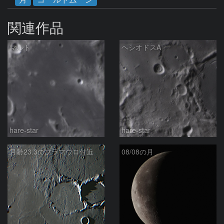
関連作品
マルト
ヘシオドスA
hare-star
hare-star
月齢23.3のフラマウロ付近
08/08の月