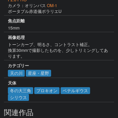
カメラ：オリンパス
OM-1
ポータブル赤道儀ポラリエU
焦点距離
15mm
画像処理
トーンカーブ、明るさ、コントラスト補正。

換算30mmで撮影したものを、少しトリミングしてあ
ります。
カテゴリー
天の川
星座・星野
天体
冬の大三角
プロキオン
ベテルギウス
シリウス
関連作品