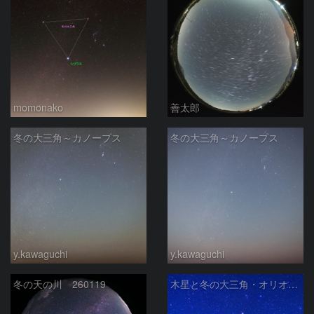
momonako
善太郎
冬の大三角～カノープス
冬の大三角～カノープス
y.kawaguchi
y.kawaguchi
冬の天の川 260119
木星と冬の大三角・オリオン座と、さくら宇宙公園のパラボラアンテナ