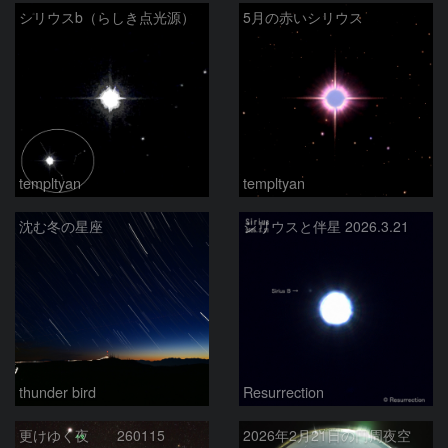
シリウスb（らしき点光源）
5月の赤いシリウス
templtyan
templtyan
沈む冬の星座
シリウスと伴星 2026.3.21
thunder bird
Resurrection
更けゆく夜 260115
2026年2月21日の円周夜空