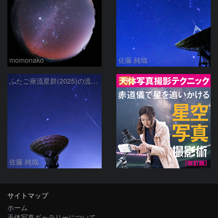
momonako
佐藤 純哉
PR
ふたご座流星群(2025)の流星と冬の星座、さくら宇宙公園のパラボラアンテナ
佐藤 純哉
サイトマップ
ホーム
天体写真ギャラリーについて