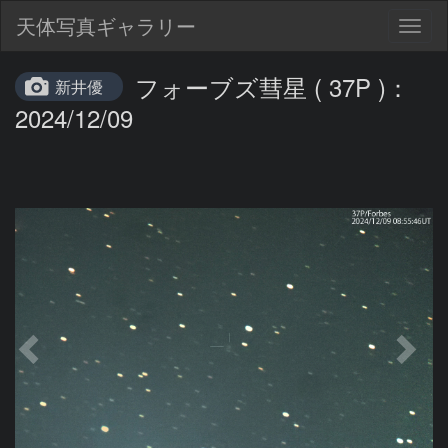
天体写真ギャラリー
Togg
navig
フォーブズ彗星 ( 37P )：
新井優
2024/12/09