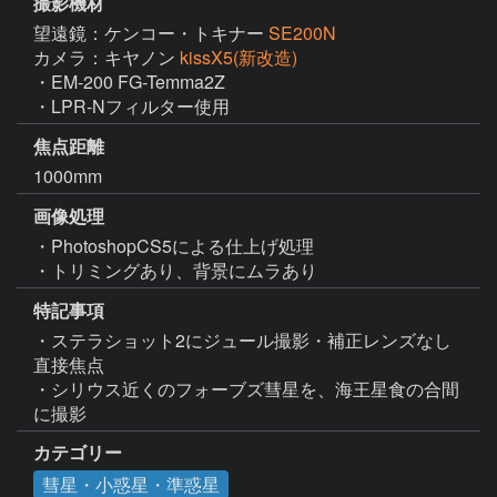
撮影機材
望遠鏡：ケンコー・トキナー
SE200N
カメラ：キヤノン
kissX5(新改造)
・EM-200 FG-Temma2Z

・LPR-Nフィルター使用
焦点距離
1000mm
画像処理
・PhotoshopCS5による仕上げ処理

・トリミングあり、背景にムラあり
特記事項
・ステラショット2にジュール撮影・補正レンズなし
直接焦点

・シリウス近くのフォーブズ彗星を、海王星食の合間
に撮影
カテゴリー
彗星・小惑星・準惑星