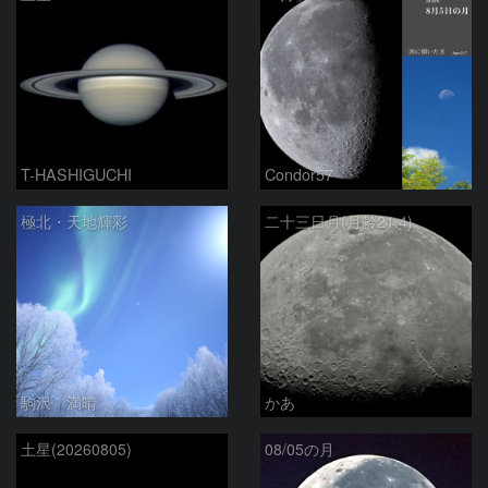
T-HASHIGUCHI
Condor57
極北・天地輝彩
二十三日月(月齢21.4)
駒沢 満晴
かあ
土星(20260805)
08/05の月