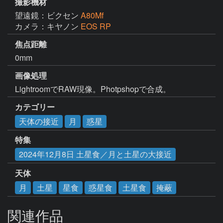
撮影機材
望遠鏡：ビクセン
A80Mf
カメラ：キヤノン
EOS RP
焦点距離
0mm
画像処理
LightroomでRAW現像。Photpshopで合成。
カテゴリー
天体の接近
月
惑星
特集
2024年12月8日 土星食／月と土星の大接近
天体
月
土星
星食
惑星食
土星食
掩蔽
関連作品