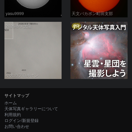
yasu9999
天文バカボン町田支部
PR
2026/8/9 太陽
小犬のプロキオン
サイトマップ
ホーム
天体写真ギャラリーについて
利用規約
ログイン/新規登録
お問い合わせ