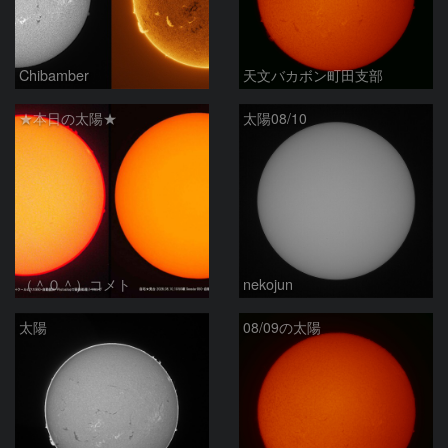
Chibamber
天文バカボン町田支部
★本日の太陽★
太陽08/10
（＾０＾）コメト
nekojun
太陽
08/09の太陽